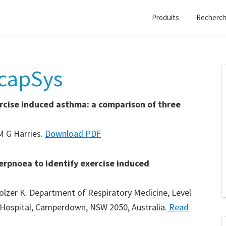
Produits
Recherc
ucapSys
ercise induced asthma: a comparison of three
M G Harries.
Download PDF
erpnoea to identify exercise induced
lzer K. Department of Respiratory Medicine, Level
d Hospital, Camperdown, NSW 2050, Australia.
Read