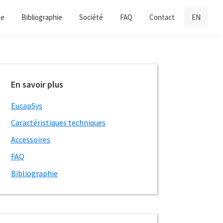
he
Bibliographie
Société
FAQ
Contact
EN
Barre
En savoir plus
latérale
principale
EucapSys
Caractéristiques techniques
Accessoires
FAQ
Bibliographie