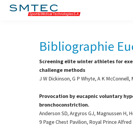
Passer
Passer
Passer
à
au
à
SMTEC
la
contenu
la
navigation
principal
barre
principale
latérale
Bibliographie E
principale
Screening elite winter athletes for ex
challenge methods
J W Dickinson, G P Whyte, A K McConnell, 
Provocation by eucapnic voluntary hyp
bronchoconstriction.
Anderson SD, Argyros GJ, Magnussen H, Ho
9 Page Chest Pavilion, Royal Prince Alfre